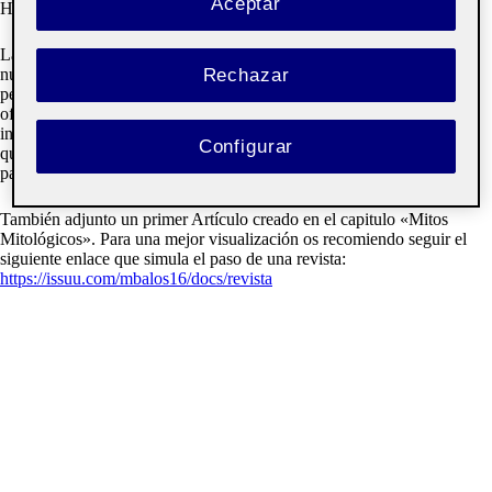
Aceptar
Hola a todos,
La portada de una revista es el punto de partida en el contacto con
Rechazar
nuestro público objetivo por lo que tiene que ser capaz de capturarle,
pero el interior de esta no puede ser menos. Su propósito es guiar y
ofrecer experiencias a nuestros usuarios además de aportar
información. De este modo, se ha creado un sumario para la revista
Configurar
que ordena y distribuye todo el contenido que se proporciona en sus
paginas.
También adjunto un primer Artículo creado en el capitulo «Mitos
Mitológicos». Para una mejor visualización os recomiendo seguir el
siguiente enlace que simula el paso de una revista:
https://issuu.com/mbalos16/docs/revista