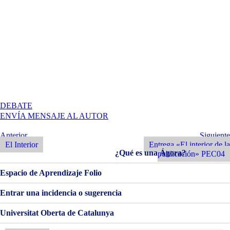
EN
DEBATE
PROYECTO
ENVÍA MENSAJE AL AUTOR
II
·
Navegación
Entrada
Siguiente
Anterior
Siguiente
DISEÑO
Anterior
Entrada
El Interior
Entrega «El interior de la
de
EDITORIAL
¿Qué es una Ágora?
publicación» PEC04
·
entradas
EGERIA
Espacio de Aprendizaje Folio
·
EL
Entrar una incidencia o sugerencia
INTERIOR
DE
Universitat Oberta de Catalunya
LA
PUBLICACIÓN