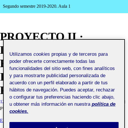
Segundo semestre 2019-2020. Aula 1
PROYECTO II ·
DISEÑO EDITORIAL ·
Utilizamos
cookies
propias y de terceros para
EGERIA · EL
poder ofrecerte correctamente todas las
funcionalidades del sitio web, con fines analíticos
INTERIOR DE LA
y para mostrarte publicidad personalizada de
acuerdo con un perfil elaborado a partir de tus
PUBLICACIÓN
hábitos de navegación. Puedes aceptar, rechazar
o configurar tus preferencias haciendo clic abajo,
12 MAYO, 2020
MARIA MAGDALENA BALOS
VISIBILIDAD:
u obtener más información en nuestra
política de
PÚBLICA
cookies.
EL INTERIOR DE LA PUBLICACIÓN