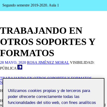
Segundo semestre 2019-2020. Aula 1
TRABAJANDO EN
OTROS SOPORTES Y
FORMATOS
28 MAYO, 2020
ROSA JIMÉNEZ MORAL
VISIBILIDAD:
PÚBLICA
TRABAJANDO EN OTROS SOPORTES Y FORMATOS
NUEVOS FORMATOS DIGITALES
Utilizamos
cookies
propias y de terceros para
Hola a todos/as.
poder ofrecerte correctamente todas las
He realizado las siguientes pantallas que equivalen a la portada más
funcionalidades del sitio web, con fines analíticos
sumario, artículo que habla sobre la historia del lugar que representa el