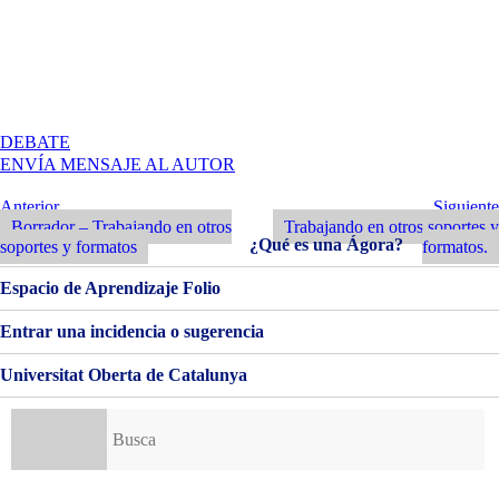
EN
DEBATE
TRABAJANDO
ENVÍA MENSAJE AL AUTOR
EN
OTROS
Navegación
Entrada
Siguiente
Anterior
Siguiente
SOPORTES
Anterior
Entrada
Borrador – Trabajando en otros
Trabajando en otros soportes y
de
Y
¿Qué es una Ágora?
soportes y formatos
formatos.
FORMATOS
entradas
Espacio de Aprendizaje Folio
Entrar una incidencia o sugerencia
Universitat Oberta de Catalunya
Buscar: