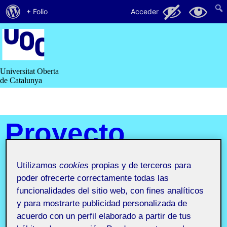
Acerca
125
28
+ Folio
Acceder
de
Saltar
al
WordPress
contenido
Universitat Oberta
de Catalunya
Proyecto
II.
Utilizamos
cookies
propias y de terceros para
Diseño
poder ofrecerte correctamente todas las
funcionalidades del sitio web, con fines analíticos
editorial
y para mostrarte publicidad personalizada de
acuerdo con un perfil elaborado a partir de tus