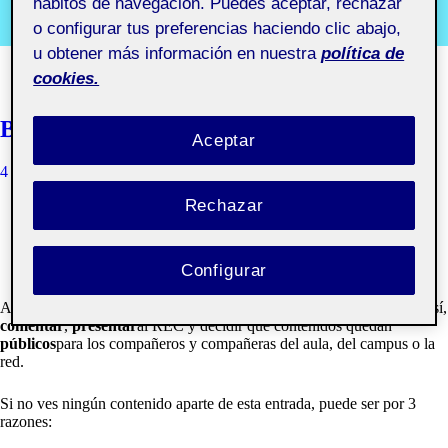
hábitos de navegación. Puedes aceptar, rechazar
Segundo semestre 2019-2020. Aula 1
o configurar tus preferencias haciendo clic abajo,
u obtener más información en nuestra
política de
cookies.
Bienvenidos y bienvenidas!
Aceptar
4 OCTUBRE, 2019
QUELIC BERGA CARRERAS
Rechazar
Una Ágora reúne los trabajos públicos y privados de un
grupo de estudiantes de un Aula de la Universitat Oberta
de Catalunya.
Configurar
Aquí los compañeros podrán compartir las actividades del aula entre sí,
comentar
,
presentar
al REC y decidir qué contenidos quedan
públicos
para los compañeros y compañeras del aula, del campus o la
red.
Si no ves ningún contenido aparte de esta entrada, puede ser por 3
razones: